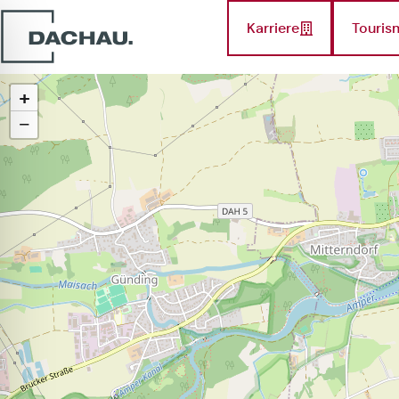
Karriere
Touris
+
−