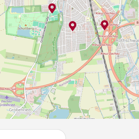
reisstadt Dachau
Freizeiteinrichtungen
Friedhöfe
Grundschulen
Kühlende Orte
Mittagsbetreuung
Musikausbild
Sport- und Freizeitanlagen
Sportstätten