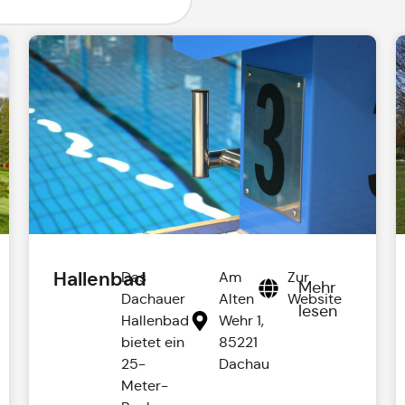
Hallenbad
Das
Am
Zur
Mehr
Dachauer
Alten
Website
lesen
Hallenbad
Wehr 1,
bietet ein
85221
25-
Dachau
Meter-