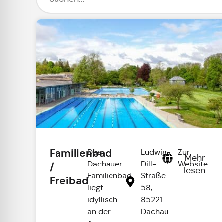
Familienbad
Das
Ludwig-
Zur
Mehr
Dachauer
Dill-
Website
/
lesen
Familienbad
Straße
Freibad
liegt
58,
idyllisch
85221
an der
Dachau