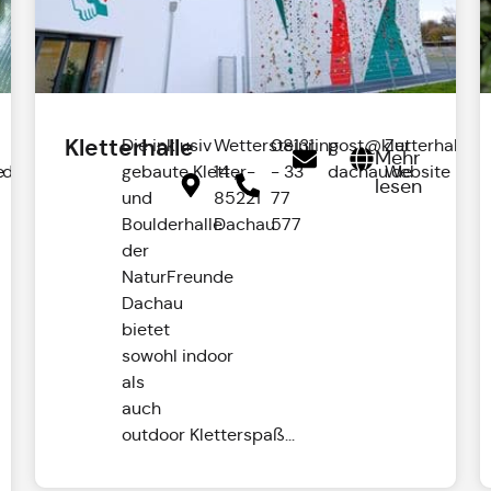
Kletterhalle
Die inklusiv
Wettersteinring
08131
post@kletterhalle-
Zur
Mehr
.de
e
gebaute Kletter-
14 ,
- 33
dachau.de
Website
lesen
und
85221
77
Boulderhalle
Dachau
577
der
NaturFreunde
Dachau
bietet
sowohl indoor
als
auch
outdoor Kletterspaß...