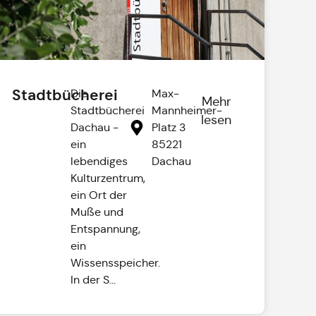
Stadtbücherei
Die
Max-
Mehr
Stadtbücherei
Mannheimer-
lesen
Dachau -
Platz 3
ein
85221
lebendiges
Dachau
Kulturzentrum,
ein Ort der
Muße und
Entspannung,
ein
Wissensspeicher.
In der S...