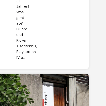
21
Jahren!
Was
geht
ab?
Billard
und
Kicker,
Tischtennis,
Playstation
IV u...