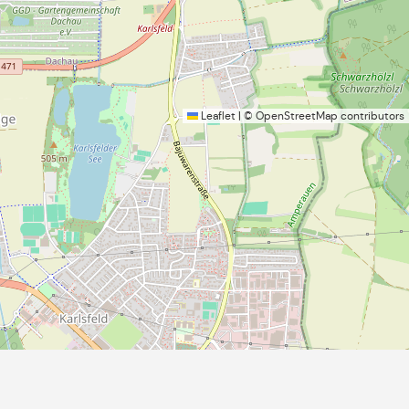
Leaflet
|
©
OpenStreetMap
contributors
Kinderbetreuung
ung
Öffentliche Toiletten
weiterführende Schulen