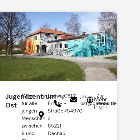
Jugendzentrum
Offen
Ludwig-
08131
juz-
Zur
Mehr
für alle
Ernst-
-
ost@dachau.de
Website
Ost
lesen
jungen
Straße
754970
Menschen
2,
zwischen
85221
8 und
Dachau