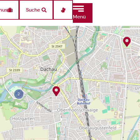
mus
Suche
Menü
2