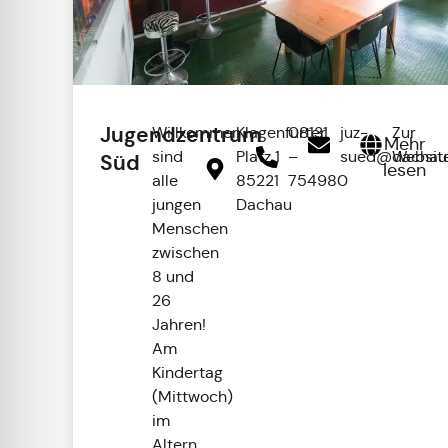
Jugendzentrum
Willkommen
Klagenfurter
08131
juz-
Zur
Mehr
sind
Platz 1
–
sued@dachau
Websit
Süd
lesen
alle
85221
754980
jungen
Dachau
Menschen
zwischen
8 und
26
Jahren!
Am
Kindertag
(Mittwoch)
im
Altern