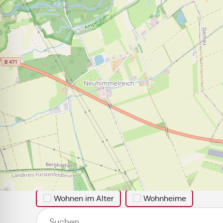
Alles rund um die Große K
Filtern Sie ihre Suche:
Erwachsenenbildung
Fairtrade
Kindertageseinrichtungen (städtisch)
Rundwege
Schulen
Spielplätze
Wohnen im Alter
Wohnheime