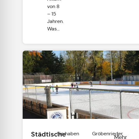
von 8
– 15
Jahren.
Was...
Städtische
Sie haben
Gröbenrieder
Mehr