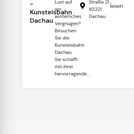
Lust auf
Straße 21 ,
­
lesen
ein
85221
Kunsteisbahn
winterliches
Dachau
Dachau
Vergnügen?
Besuchen
Sie die
Kunsteisbahn
Dachau.
Sie schafft
mit ihrer
hervorragende...