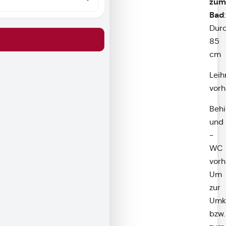
zum
Bad
:
Durc
85
cm
Leih
vor
Beh
und
-
WC
vorh
Um
zur
Umk
bzw.