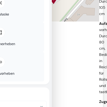
Durc
105
cm
Maske
Auf
vorh
Durc
80
rvorheben
cm,
Bed
in
Reic
für
rvorheben
Roll
und
tast
Zug