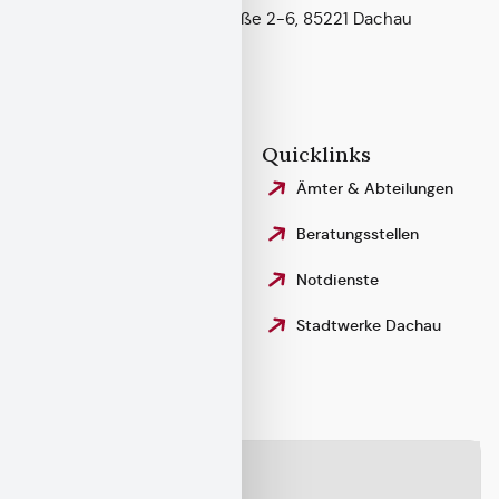
Konrad-Adenauer-Straße 2-6, 85221 Dachau
Telefon:
08131 – 75–0
Fax: 08131 – 75–442 99
stadt@dachau.de
Rechtliches
Quicklinks
Impressum
Ämter & Abteilungen
Datenschutzerklärung
Beratungsstellen
Erklärung zur
Notdienste
Barrierefreiheit
Stadtwerke Dachau
Gebärdensprache
Karte