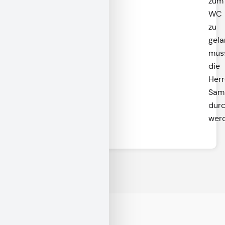
zum
WC
zu
gel
mus
die
Her
Sam
dur
wer
Kontakt & Anfahrt