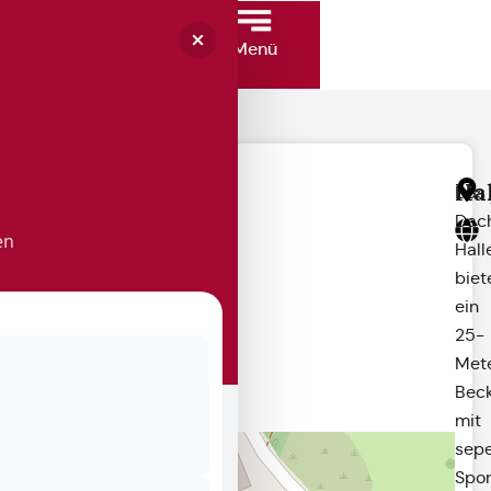
Menü
Ha
Das
Dac
en
Hal
biet
ein
25-
Met
Bec
mit
sepe
Spo