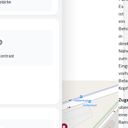
tstärke
Es
ist
ein
Behi
in
dire
Näh
ontrast
zum
Ein
vorh
Bela
Kopf
Zug
+
−
übe
Leaflet
|
©
OpenStreetMap
contributors
eine
Ram