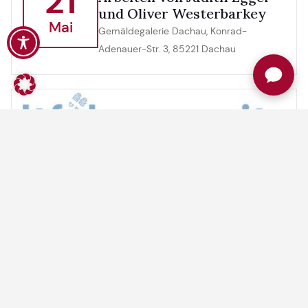
21
und Oliver Westerbarkey
Mai
Gemäldegalerie Dachau, Konrad-
Adenauer-Str. 3, 85221 Dachau
Dachau (neu) entdecken –
06
offene Altstadtführung
mit Schlossbesichtigung
Aug.
Altstadt, wird in der