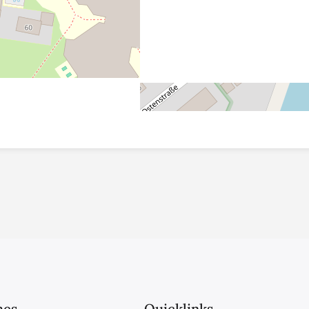
hes
Quicklinks