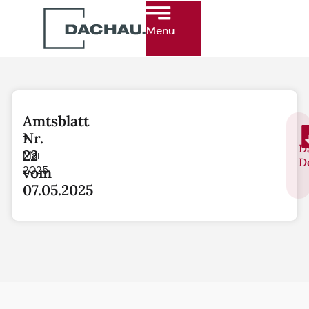
Menü
Amtsblatt
Nr.
7.
D
22
Mai
D
vom
2025
07.05.2025