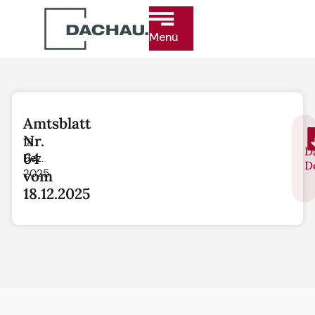
Menü
Amtsblatt
Nr.
18.
D
64
Dez.
D
vom
2025
18.12.2025