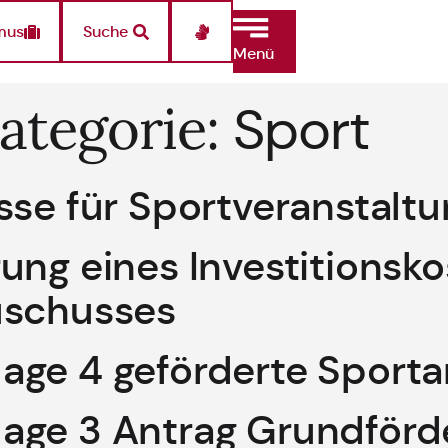
mus
Suche
Menü
ategorie:
Sport
sse für Sportveranstalt
ung eines Investitionsko
uschusses
ge 4 geförderte Sporta
age 3 Antrag Grundförd