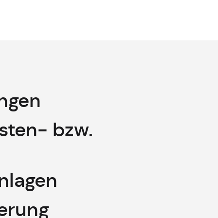
ungen
sten- bzw.
nlagen
erung