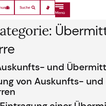
mus
Suche
Menü
ategorie:
Übermit
rre
Auskunfts- und Übermit
gung von Auskunfts- und
rren
 Eintragung einer Überm