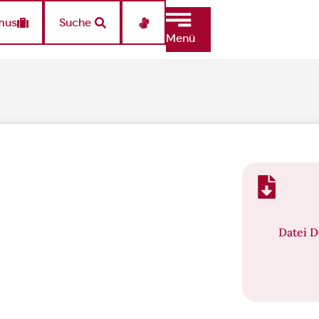
mus
Suche
Menü
Datei 