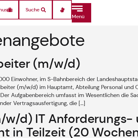
mus
Suche
Menü
lenangebote
eiter (m/w/d)
8.000 Einwohner, im S-Bahnbereich der Landeshauptst
rbeiter (m/w/d) im Hauptamt, Abteilung Personal und O
ig. Der Aufgabenbereich umfasst im Wesentlichen die S
der Vertragsausfertigung, die […]
/w/d) IT Anforderungs-
 in Teilzeit (20 Woche