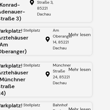
Straße 3,
(Konrad-
85221
Adenauer-
Dachau
Straße 3)
Parkplatz:
1 Stellplatz
Am
Mehr lesen
Oberanger
Ärztehäuser
14, 85221
(Am
Dachau
Oberanger)
Parkplatz:
1 Stellplatz
Münchner
Mehr lesen
Straße
Ärztehäuser
24, 85221
(Münchner
Dachau
Straße
24)
Parkplatz:
1 Stellplatz
Bahnhof
Mehr lesen