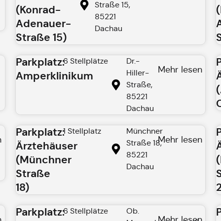
Straße 15,
(Konrad-
85221
Adenauer-
Dachau
Straße 15)
Parkplatz:
6 Stellplätze
Dr.-
Mehr lesen
Hiller-
Amperklinikum
Straße,
85221
Dachau
Parkplatz:
1 Stellplatz
Münchner
n
Mehr lesen
Straße 18,
Ärztehäuser
85221
(Münchner
Dachau
Straße
18)
Parkplatz:
6 Stellplätze
Ob.
n
Mehr lesen