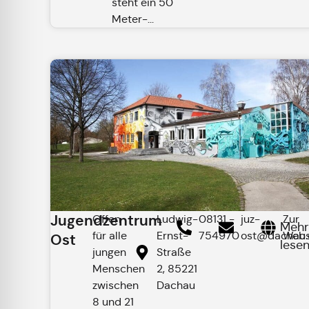
steht ein 50
Meter-...
Jugendzentrum
Offen
Ludwig-
08131 -
juz-
Zur
Meh
für alle
Ernst-
754970
ost@dachau.
Webs
Ost
lese
jungen
Straße
Menschen
2, 85221
zwischen
Dachau
8 und 21