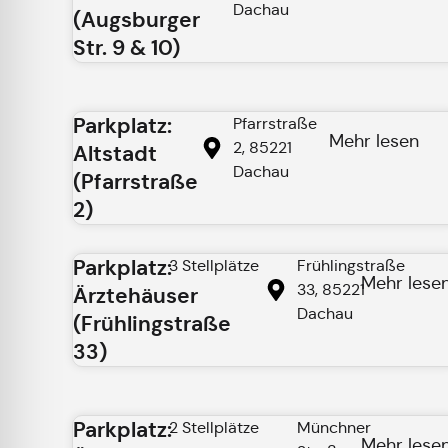
Dachau
(Augsburger
Str. 9 & 10)
Parkplatz:
Pfarrstraße
Mehr lesen
2, 85221
Altstadt
Dachau
(Pfarrstraße
2)
Parkplatz:
3 Stellplätze
Frühlingstraße
Mehr lese
33, 85221
Ärztehäuser
Dachau
(Frühlingstraße
33)
Parkplatz:
2 Stellplätze
Münchner
Mehr lese