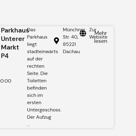
Parkhaus
Das
Münchner
Zur
Mehr
Parkhaus
Str. 40,
Website
Unterer
lesen
liegt
85221
Markt
stadteinwärts
Dachau
P4
auf der
rechten
Seite. Die
Toiletten
0:00
befinden
sich im
ersten
Untergeschoss.
Der Aufzug
...