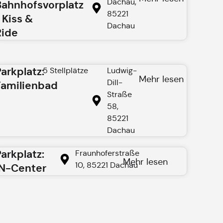
Dachau,
Bahnhofsvorplatz
85221
 Kiss &
Dachau
Ride
Parkplatz:
5 Stellplätze
Ludwig-
Mehr lesen
Dill-
Familienbad
Straße
58,
85221
Dachau
Parkplatz:
Fraunhoferstraße
Mehr lesen
10, 85221 Dachau
IN-Center