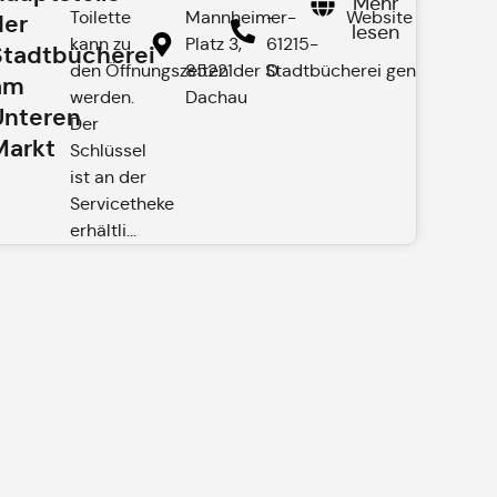
Mehr
Toilette
Mannheimer-
-
Website
der
lesen
kann zu
Platz 3,
61215-
Stadtbücherei
den Öffnungszeiten der Stadtbücherei genutzt
85221
0
am
werden.
Dachau
Unteren
Der
Markt
Schlüssel
ist an der
Servicetheke
erhältli...