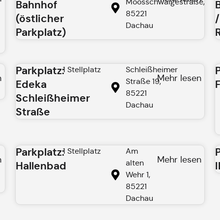
Moosschwaigestraße,
Bahnhof
85221
(östlicher
/
Dachau
Parkplatz)
Parkplatz:
1 Stellplatz
Schleißheimer
n
Mehr lesen
Straße 19,
Edeka
85221
Schleißheimer
Dachau
Straße
Parkplatz:
1 Stellplatz
Am
n
Mehr lesen
alten
Hallenbad
Wehr 1,
85221
Dachau