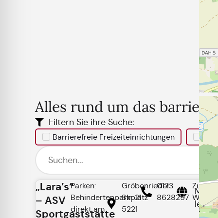
Alles rund um das barriere
Filtern Sie ihre Suche:
Barrierefreie Freizeiteinrichtungen
Bar
„Lara’s“
Parken:
Gröbenrieder
0173
Zur
Mehr
Behindertenparkplatz
Str. 21
8628297
Websit
– ASV
lesen
direkt am
5221
Sportgaststätte