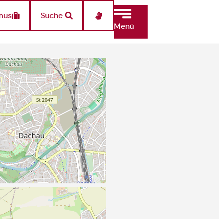
mus
Suche
Menü