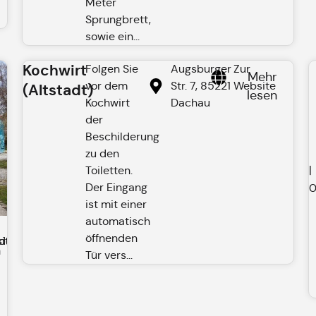
Meter
Sprungbrett,
sowie ein...
Kochwirt
Folgen Sie
Augsburger
Zur
Mehr
vor dem
Str. 7, 85221
Website
(Altstadt)
lesen
Kochwirt
Dachau
der
Beschilderung
zu den
|
Toiletten.
Der Eingang
0
ist mit einer
automatisch
r
öffnenden
de
ite
n
Tür vers...