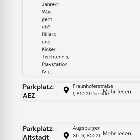
Jahren!
Was
geht
ab?
Billard
und
Kicker,
Tischtennis,
Playstation
IV u...
Parkplatz:
Fraunhoferstraße
Mehr lesen
1, 85221 Dachau
AEZ
Parkplatz:
Augsburger
Mehr lesen
Str. 9, 85221
Altstadt