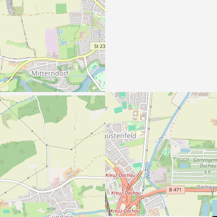
freie Dachau
rierefreie Gastronomie
Barrierefreie öffentliche Toilett
Bahnhof
Bahnhof Ostseite
Mehr lesen
e
/
Fahrradparkhaus.