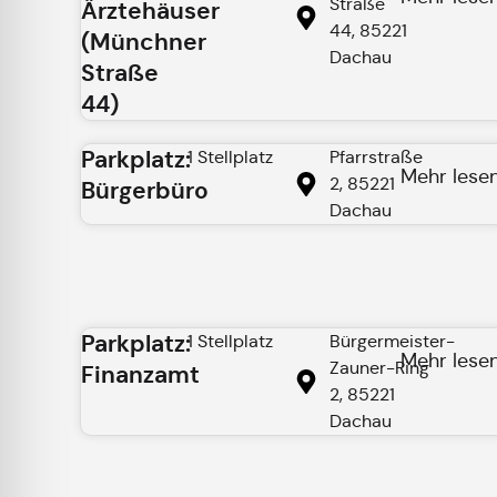
Straße
Ärztehäuser
44, 85221
(Münchner
Dachau
Straße
44)
Parkplatz:
1 Stellplatz
Pfarrstraße
Mehr lese
2, 85221
Bürgerbüro
Dachau
Parkplatz:
1 Stellplatz
Bürgermeister-
Mehr lese
Zauner-Ring
Finanzamt
2, 85221
Dachau