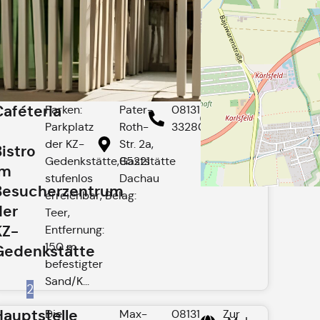
Caféteria
Parken:
Pater-
08131 -
Zur
Mehr
Parkplatz
Roth-
3328029
Website
lesen
der KZ-
Str. 2a,
Bistro
Gedenkstätte,Gaststätte
85221
im
stufenlos
Dachau
Besucherzentrum
erreichbar, Belag:
der
Teer,
KZ-
Entfernung:
150 m
Gedenkstätte
befestigter
Sand/K...
2
Hauptstelle
Die
Max-
08131
Zur