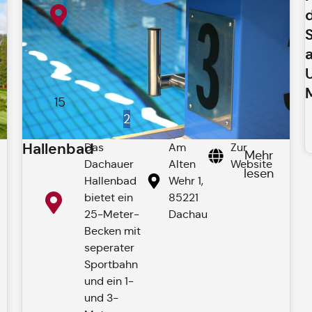
15
2
Hallenbad
Das
Am
Zur
Mehr
Dachauer
Alten
Website
lesen
Hallenbad
Wehr 1,
bietet ein
85221
25-Meter-
Dachau
Becken mit
seperater
Sportbahn
und ein 1-
und 3-