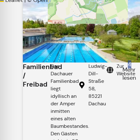
Leaflet
|
©
OpenStreetMap
contributors
4
Familienbad
Das
Ludwig-
Zur
Mehr
Dachauer
Dill-
Website
/
lesen
Familienbad
Straße
Freibad
liegt
58,
idyllisch an
85221
der Amper
Dachau
inmitten
eines alten
Baumbestandes.
Den Gästen