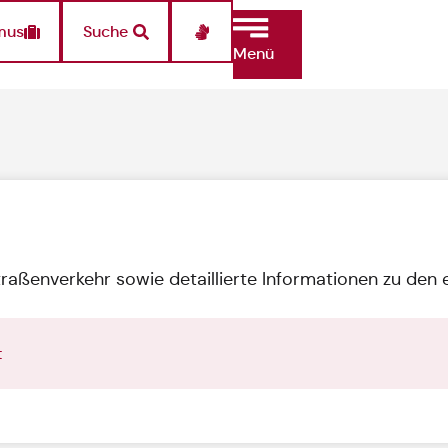
mus
Suche
Menü
u
traßenverkehr sowie detaillierte Informationen zu den 
t