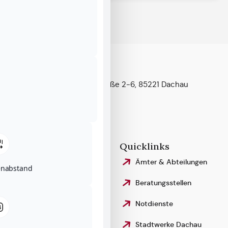
Kontakt & Anfahrt
Konrad-Adenauer-Straße 2-6, 85221 Dachau
Telefon:
08131 – 75–0
Fax: 08131 – 75–442 99
stadt@dachau.de
Rechtliches
Quicklinks
Impressum
Ämter & Abteilungen
enabstand
Datenschutzerklärung
Beratungsstellen
Erklärung zur
Notdienste
Barrierefreiheit
Stadtwerke Dachau