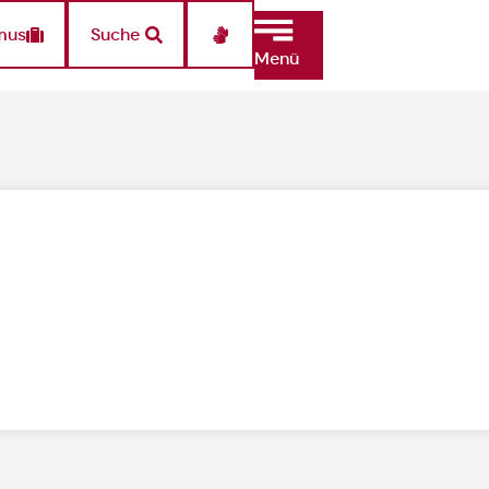
mus
Suche
Menü