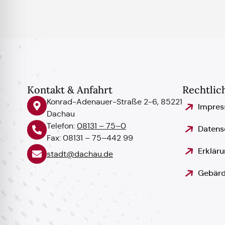
Kontakt & Anfahrt
Rechtlic
Konrad-Adenauer-Straße 2-6, 85221
Impre
Dachau
Telefon:
08131 – 75–0
Datens
Fax: 08131 – 75–442 99
Erkläru
stadt@dachau.de
Gebärd