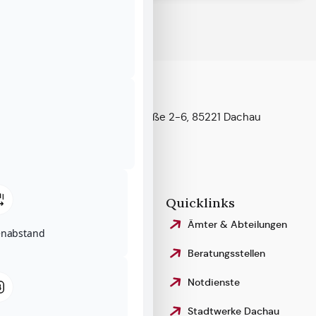
Kontakt & Anfahrt
Konrad-Adenauer-Straße 2-6, 85221 Dachau
Telefon:
08131 – 75–0
Fax: 08131 – 75–442 99
stadt@dachau.de
Rechtliches
Quicklinks
Impressum
Ämter & Abteilungen
enabstand
Datenschutzerklärung
Beratungsstellen
Erklärung zur
Notdienste
Barrierefreiheit
Stadtwerke Dachau