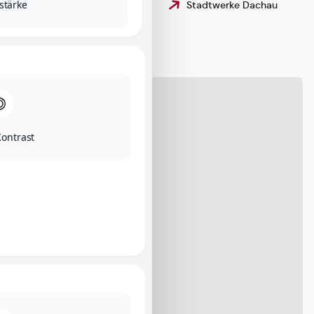
tstärke
Stadtwerke Dachau
Gebärdensprache
Karte
ontrast