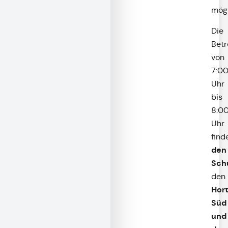
mögl
Die
Bet
von
7:0
Uhr
bis
8:0
Uhr
find
den
Sch
den
Hor
Süd
und