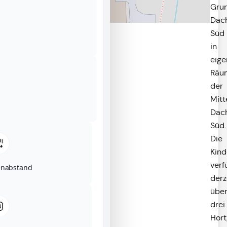
Gru
Dac
Süd
in
eig
Räu
der
Mitt
Dac
Süd.
Die
Kind
verf
enabstand
derz
übe
drei
Hor