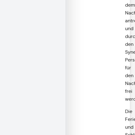
dem
Nac
antr
und
dur
den
Syne
Pers
für
den
Nac
frei
wer
Die
Feri
und
Schl