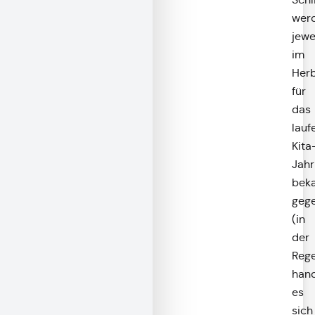
wer
jewe
im
Her
für
das
lauf
Kita
Jahr
bek
geg
(in
der
Rege
hand
es
sich