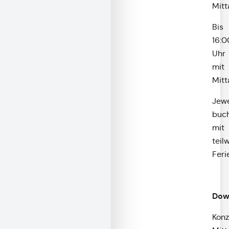
Mit
Bis
16:0
Uhr
mit
Mit
Jewe
buc
mit
teil
Feri
Dow
Konz