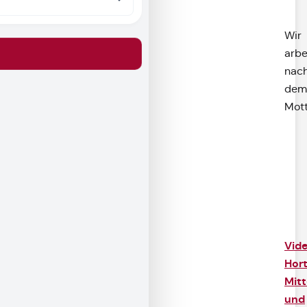
Wir
arbe
nac
dem
Mott
Vid
Hor
Mitt
und