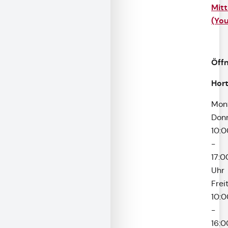
Mit
(Yo
Öff
Hor
Mont
Don
10:0
-
17:0
Uhr
Frei
10:0
-
16:0