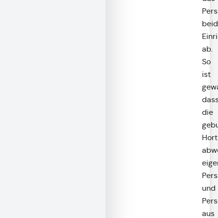
Pers
beid
Einr
ab.
So
ist
gewä
das
die
geb
Hort
abw
eige
Pers
und
Pers
aus