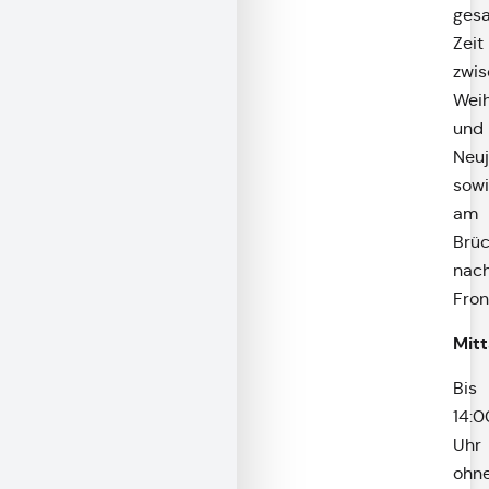
ges
Zeit
zwi
Wei
und
Neuj
sow
am
Brü
nac
Fron
Mit
Bis
14:0
Uhr
ohn