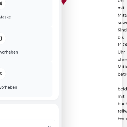
Uhr
mit
Mit
Maske
sow
Kind
bis
14:0
Uhr
rvorheben
ohn
Mit
betr
–
rvorheben
bei
mit
buc
teil
Feri