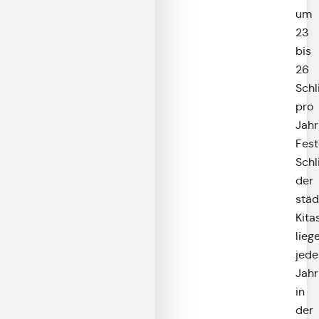
um
23
bis
26
Schl
pro
Jahr
Fest
Schl
der
städ
Kita
lieg
jede
Jahr
in
der