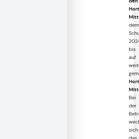
den
Hor
Mitt
dem
Schu
202
bis
auf
weit
gem
Hor
Mitt
Bei
der
Bet
wech
sich
das