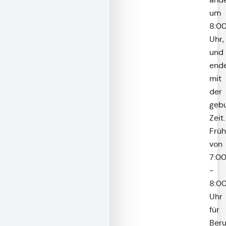
um
8:0
Uhr,
und
end
mit
der
geb
Zeit.
Frü
von
7:0
-
8:0
Uhr
für
Beru