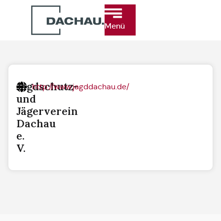
Menü
Jagdschutz-
http://www.jagddachau.de/
und
Jägerverein
Dachau
e.
V.