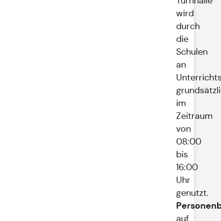
Turnhalle
wird
durch
die
Schulen
an
Unterricht
grundsätzl
im
Zeitraum
von
08:00
bis
16:00
Uhr
genutzt.
Personenb
auf