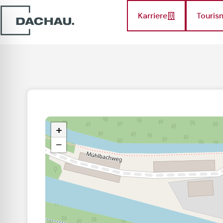
Karriere
Touris
+
−