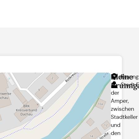
Kleine
Direkt
Brunng
Brunnga
an
Stadt 
der
Amper,
zwischen
Stadtkeller
und
den