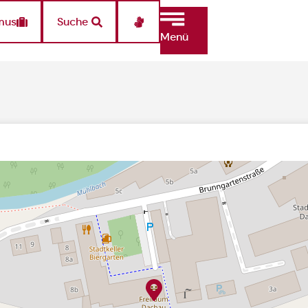
mus
Suche
Menü