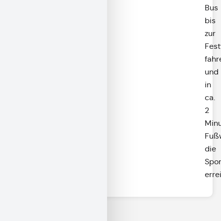
Bus
bis
zur
Fest
fahr
und
in
ca.
2
Min
Fuß
die
Spor
erre