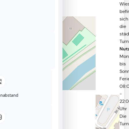
Wie
befi
sich
die
städ
Turn
Nut
Mon
bis
Sonn
Feri
08:
-
enabstand
22:
Uhr
Die
Turn