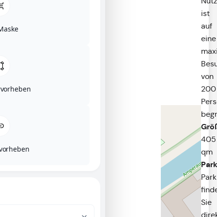
Nut
ist
auf
Maske
eine
max
Besu
von
200
rvorheben
Per
begr
Grö
405
rvorheben
qm
Park
Park
find
Sie
+
−
dire