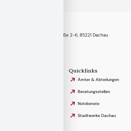
Kontakt & Anfahrt
Konrad-Adenauer-Straße 2-6, 85221 Dachau
Telefon:
08131 – 75–0
Fax: 08131 – 75–442 99
stadt@dachau.de
Rechtliches
Quicklinks
Impressum
Ämter & Abteilungen
Datenschutzerklärung
Beratungsstellen
Erklärung zur
Notdienste
Barrierefreiheit
Stadtwerke Dachau
Gebärdensprache