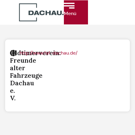
Menü
Oldtimerverein:
http://www.faf-dachau.de/
Freunde
alter
Fahrzeuge
Dachau
e.
V.