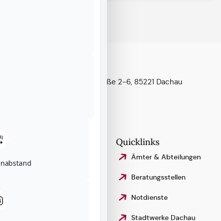
Kontakt & Anfahrt
Konrad-Adenauer-Straße 2-6, 85221 Dachau
Telefon:
08131 – 75–0
Fax: 08131 – 75–442 99
stadt@dachau.de
Rechtliches
Quicklinks
Impressum
Ämter & Abteilungen
enabstand
Datenschutzerklärung
Beratungsstellen
Erklärung zur
Notdienste
Barrierefreiheit
Stadtwerke Dachau