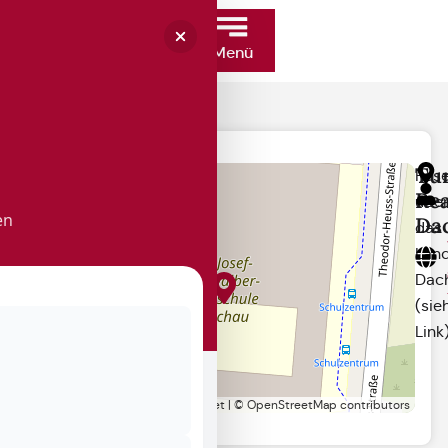
Menü
Tur
Rese
+
Rea
übe
−
en
Da
das
Lan
Dac
(sie
Link
Leaflet
|
©
OpenStreetMap
contributors