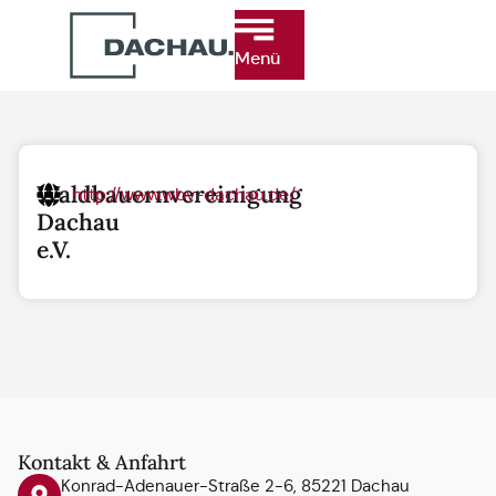
Menü
Waldbauernvereinigung
http://www.wbv-dachau.de/
Dachau
e.V.
Kontakt & Anfahrt
Konrad-Adenauer-Straße 2-6, 85221 Dachau