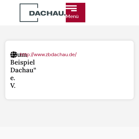
Menü
„Zum
http://www.zbdachau.de/
Beispiel
Dachau“
e.
V.