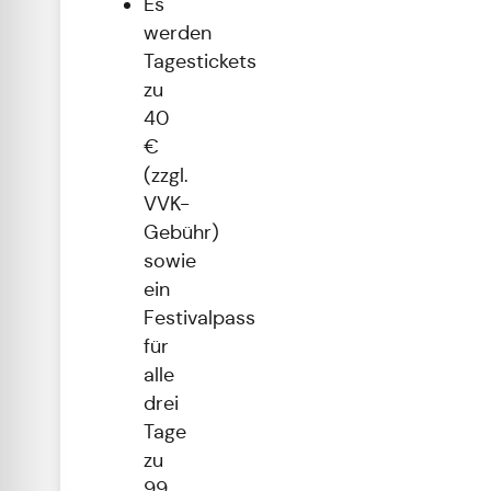
Es
werden
Tagestickets
zu
40
€
(zzgl.
VVK-
Gebühr)
sowie
ein
Festivalpass
für
alle
drei
Tage
zu
99