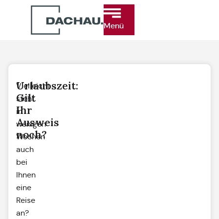
Menü
Urlaubszeit:
Vielleicht
Gilt
steht
Ihr
in
Ausweis
wenigen
noch?
Wochen
auch
bei
Ihnen
eine
Reise
an?