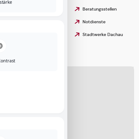
tstärke
Datenschutzerklärung
Beratungsstellen
Erklärung zur
Notdienste
+
−
Barrierefreiheit
Leaflet
|
©
OpenStreetMap
contributors
Stadtwerke Dachau
Gebärdensprache
ontrast
Karte