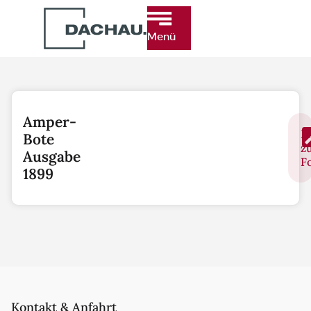
Menü
Amper-
L
Bote
z
Ausgabe
F
1899
Kontakt & Anfahrt