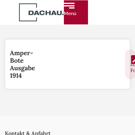
Menü
Amper-
L
Bote
z
Ausgabe
F
1914
Kontakt & Anfahrt