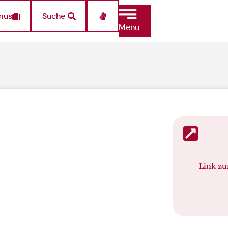
mus
Suche
Menü
Link z