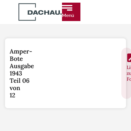
Menü
Amper-
Bote
Ausgabe
L
1943
z
F
Teil 06
von
12