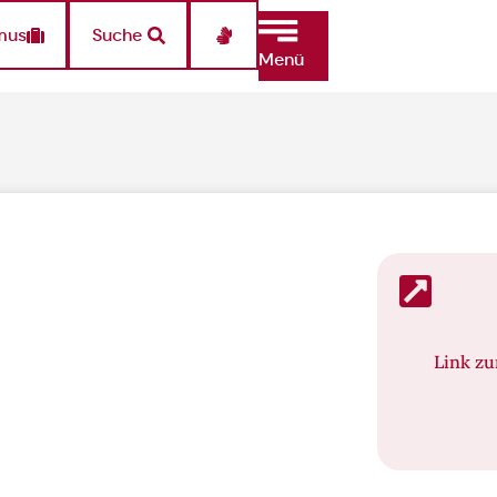
mus
Suche
Menü
Link z