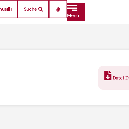
mus
Suche
Menü
Datei 