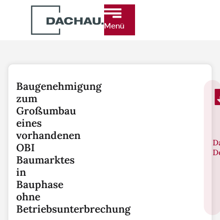
Menü
Baugenehmigung
zum
Großumbau
eines
vorhandenen
D
OBI
D
Baumarktes
in
Bauphase
ohne
Betriebsunterbrechung