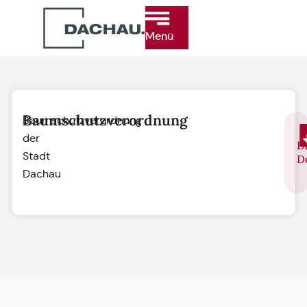
Menü
Baumschutzverordnung
Baumschutzverordnung
der
D
Stadt
D
Dachau