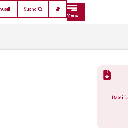
mus
Suche
Menü
Datei 