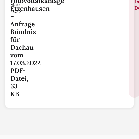
Fotovoltaikanlage
D
März
Etzenhausen
D
2022
–
Anfrage
Bündnis
für
Dachau
vom
17.03.2022
PDF-
Datei,
63
KB