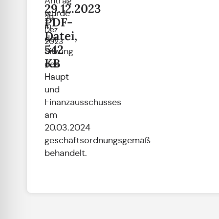
Antrag
29.12.2023
wurde
29.
PDF-
in
Dez.
Datei,
der
2023
542
Sitzung
KB
des
Haupt-
und
Finanzausschusses
am
20.03.2024
geschäftsordnungsgemäß
behandelt.