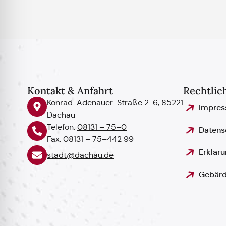
Kontakt & Anfahrt
Rechtlic
Konrad-Adenauer-Straße 2-6, 85221
Impre
Dachau
Telefon:
08131 – 75–0
Datens
Fax: 08131 – 75–442 99
Erkläru
stadt@dachau.de
Gebärd