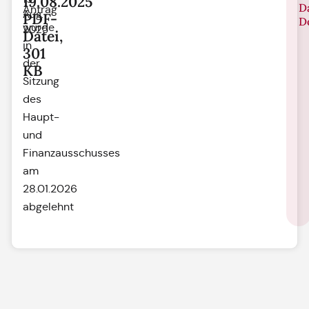
19.08.2025
D
Antrag
Aug.
PDF-
D
wurde
2025
Datei,
in
301
der
KB
Sitzung
des
Haupt-
und
Finanzausschusses
am
28.01.2026
abgelehnt