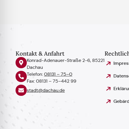
Kontakt & Anfahrt
Rechtlic
Konrad-Adenauer-Straße 2-6, 85221
Impre
Dachau
Telefon:
08131 – 75–0
Datens
Fax: 08131 – 75–442 99
Erkläru
stadt@dachau.de
Gebärd