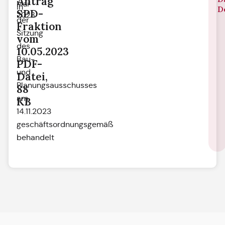
Antrag
Mai
in
D
SPD-
2023
der
Fraktion
Sitzung
vom
des
10.05.2023
Bau-
PDF-
und
Datei,
Planungsausschusses
88
am
KB
14.11.2023
geschäftsordnungsgemäß
behandelt