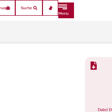
mus
Suche
Menü
Datei 