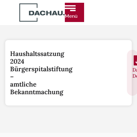
Menü
Haushaltssatzung
2024
Bürgerspitalstiftung
D
–
D
amtliche
Bekanntmachung