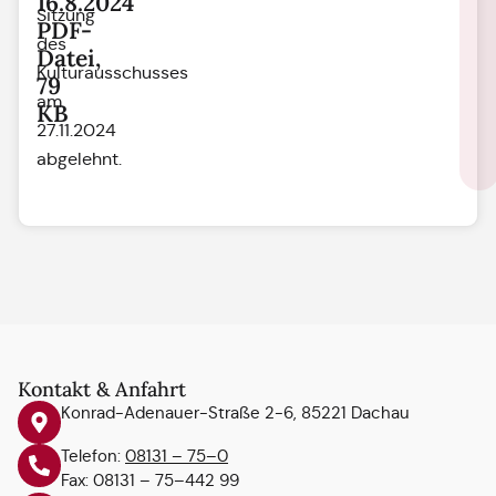
16.8.2024
Sitzung
PDF-
des
Datei,
Kulturausschusses
79
am
KB
27.11.2024
abgelehnt.
Kontakt & Anfahrt
Konrad-Adenauer-Straße 2-6, 85221 Dachau
Telefon:
08131 – 75–0
Fax: 08131 – 75–442 99