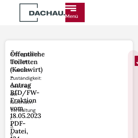
Menü
Öffentliche
Antragsteller:
Toiletten
BfD/FW-
(Kochwirt)
Fraktion
–
Zuständigkeit:
Antrag
Geschäft
BfD/FW-
der
Fraktion
laufenden
vom
Verwaltung
18.05.2023
i.
PDF-
S.
Datei,
v.