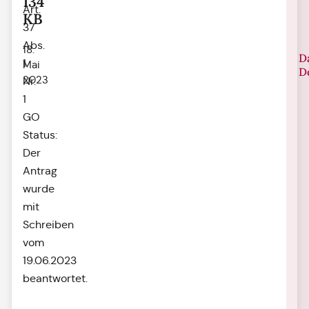
134
Art.
KB
37
Abs.
18.
D
1
Mai
D
2023
Nr.
1
GO
Status:
Der
Antrag
wurde
mit
Schreiben
vom
19.06.2023
beantwortet.