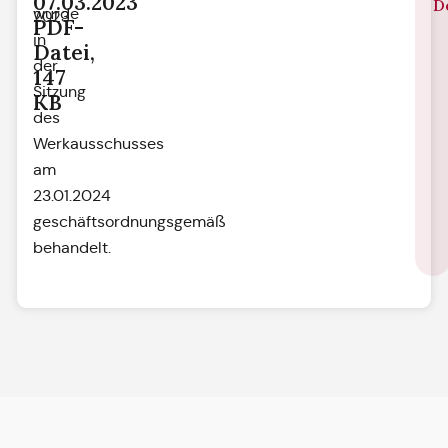
07.03.2023
D
wurde
2023
PDF-
in
Datei,
der
147
Sitzung
KB
des
Werkausschusses
am
23.01.2024
geschäftsordnungsgemäß
behandelt.