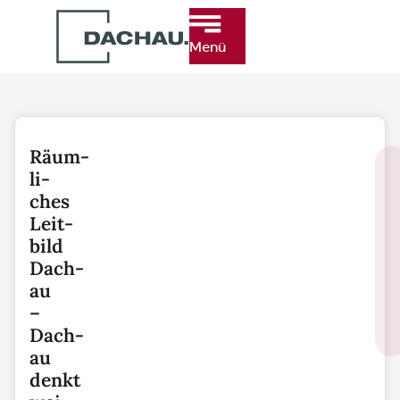
Menü
Räum­
li­
ches
Leit­
bild
Dach­
au
–
Dach­
au
denkt