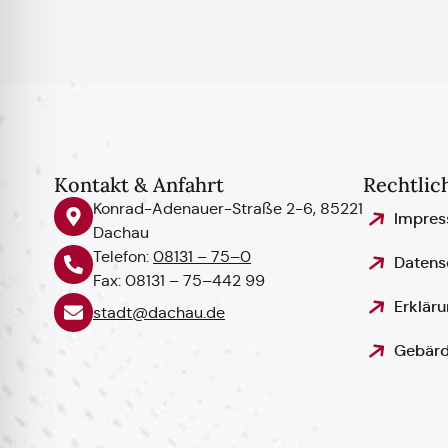
Kontakt & Anfahrt
Rechtlic
Konrad-Adenauer-Straße 2-6, 85221
Impre
Dachau
Telefon:
08131 – 75–0
Datens
Fax: 08131 – 75–442 99
Erkläru
stadt@dachau.de
Gebärd