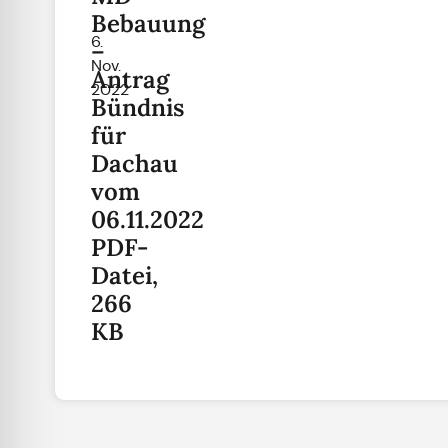
Bebauung
6.
–
Nov.
Antrag
2022
Bündnis
für
Dachau
vom
06.11.2022
PDF-
Datei,
266
KB