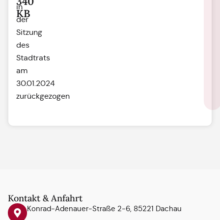
340
in
KB
der
Sitzung
des
Stadtrats
am
30.01.2024
zurückgezogen
Kontakt & Anfahrt
Konrad-Adenauer-Straße 2-6, 85221 Dachau