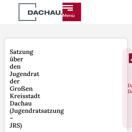
Menü
Satzung
über
den
Jugendrat
der
D
Großen
D
Kreisstadt
Dachau
(Jugendratsatzung
–
JRS)